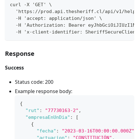
curl -X 'GET' \
  'https://prod.api.thesheriff.cl/api/v1/helpe
  -H 'accept: application/json' \
  -H 'Authorization: Bearer eyJhbGciOiJIUzI1Ni
  -H 'x-client-identifier: SheriffSecureClient
Response
Success
Status code: 200
Example response body:
{
"rut"
:
"77730163-2"
,
"empresaEnUnDia"
:
[
{
"fecha"
:
"2023-03-16T00:00:00.000Z"
,
"actuacion"
:
"CONSTITUCIÓN"
,