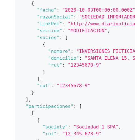
{
"fecha"
:
"2020-10-03T00:00:00.000Z"
,
"razonSocial"
:
"SOCIEDAD IMPORTADORA
"linkPdf"
:
"http://www.diariooficial
"seccion"
:
"MODIFICACIÓN"
,
"socios"
:
[
{
"nombre"
:
"INVERSIONES FICTICIAS
"domicilio"
:
"SANTA ELENA 15, SA
"rut"
:
"12345678-9"
}
]
,
"rut"
:
"12345678-9"
}
]
,
"participaciones"
:
[
[
{
"society"
:
"Sociedad 1 SPA"
,
"rut"
:
"12.345.678-9"