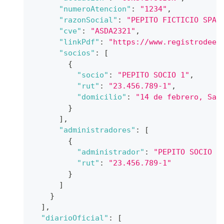
"numeroAtencion"
:
"1234"
,
"razonSocial"
:
"PEPITO FICTICIO SPA"
"cve"
:
"ASDA2321"
,
"linkPdf"
:
"https://www.registrodeem
"socios"
:
[
{
"socio"
:
"PEPITO SOCIO 1"
,
"rut"
:
"23.456.789-1"
,
"domicilio"
:
"14 de febrero, San
}
]
,
"administradores"
:
[
{
"administrador"
:
"PEPITO SOCIO 1
"rut"
:
"23.456.789-1"
}
]
}
]
,
"diarioOficial"
:
[